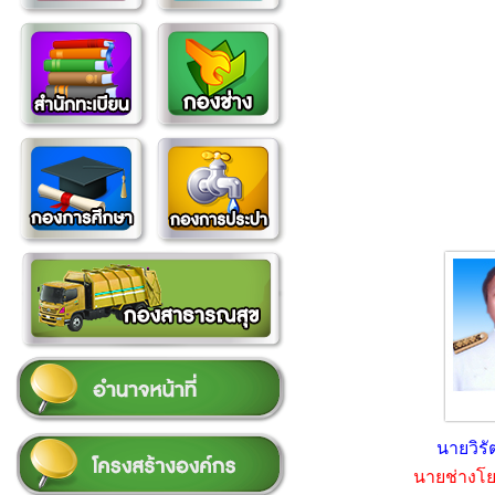
นายวิรั
นายช่าง