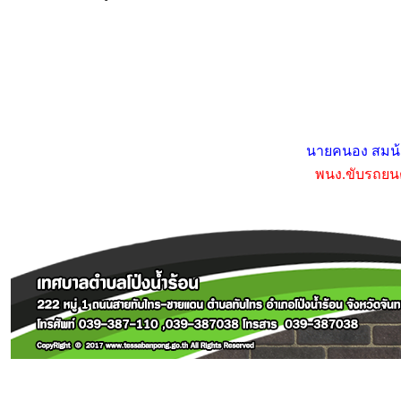
นายคนอง สมน้
พนง.ขับรถยนต