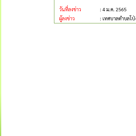
วันที่ลงข่าว
: 4 ม.ค. 2565
ผู้ลงข่าว
: เทศบาลตำบลโป่ง