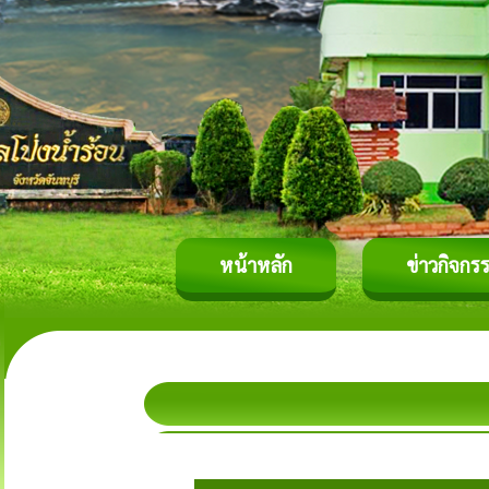
หน้าหลัก
ข่าวกิจกร