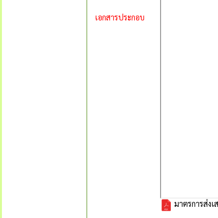
เอกสารประกอบ
มาตรการส่งเ