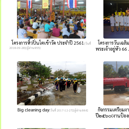
โครงการหิ้วปิ่นโตเข้าวัด ประจำปี 2561
โครงการวันเฉล
[วันที่
2018-09-28][ผู้อ่าน 855]
พระเจ้าอยู่หัว 66 .
Big cleaning day
กิจกรรมเตรียมง
[วันที่ 2017-12-27][ผู้อ่าน 844]
ปี๒๕๖๐(งานป้องก