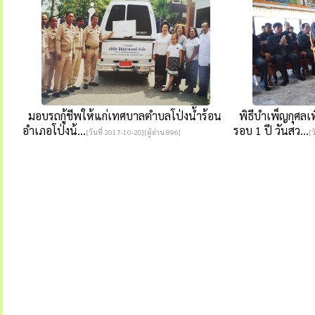
มอบรถกู้ชีพให้แก่เทศบาลตำบลโป่งน้ำร้อน
พิธีบำเพ็ญกุศลเ
อำเภอโป่งน้...
รอบ 1 ปี วันสว...
[วันที่ 2017-10-20][ผู้อ่าน 896]
[ว